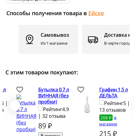
Способы получения товара в
Ейскe
Самовывоз
Доставка ку
Из 1 магазина
В черте города. 
С этим товаром покупают:
5 л
Бутылка 0,7 л
Графин 1,5 л
ВИННАЯ (без
ДЕЛЬТА
пробки)
5 |
5 |
4.9
ов
13 отзывов
| 32 отзыва
208 ₽
в
89
₽
магазине
215
₽