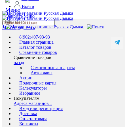
Войти
Производим с 2014 года
1
Мой город:
Ейск
8(902)407-93-93
Главная страница
Каталог товаров
Сравнение товаров
Сравнение товаров
назад
Самогонные аппараты
Автоклавы
Акции
Подарочные карты
Калькуляторы
Избранное
Покупателям
Адреса магазинов
1
Вход или регистрация
Доставка
Оплата товара
Контакты