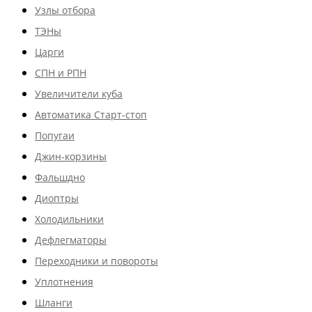
Узлы отбора
ТЭНы
Царги
СПН и РПН
Увеличители куба
Автоматика Старт-стоп
Попугаи
Джин-корзины
Фальшдно
Диоптры
Холодильники
Дефлегматоры
Переходники и повороты
Уплотнения
Шланги