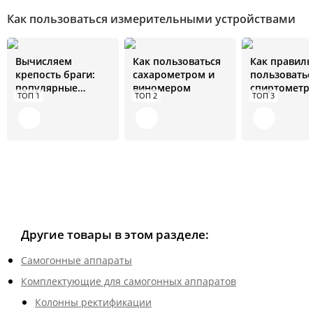
Как пользоваться измерительными устройствами
Вычисляем
Как пользоваться
Как правил
крепость браги:
сахарометром и
пользоватьс
популярные
виномером
спиртометр
ТОП 1
ТОП 2
ТОП 3
методы и их
инструкция 
особенности
тонкости
Другие товары в этом разделе:
Самогонные аппараты
Комплектующие для самогонных аппаратов
Колонны ректификации