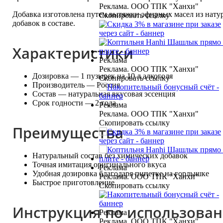
ООО ТПК "Ханхи"
Добавка изготовлена путем вытяжки эфирных масел из нату
ь ссылку
добавок в составе.
Характеристики
ООО ТПК "Ханхи"
Дозировка — 1 пузырек на 10 л алкоголя
ь ссылку
Производитель — Россия
Состав — натуральная вкусовая эссенция
Срок годности — 2 года
ООО ТПК "Ханхи"
ь ссылку
Преимущества
Натуральный состав без химических добавок
Точная имитация оригинального вкуса
Удобная дозировка благодаря пипетке на горлышке
ООО ТПК "Ханхи"
Быстрое приготовление
ь ссылку
Инструкция по использова
ООО ТПК "Ханхи"