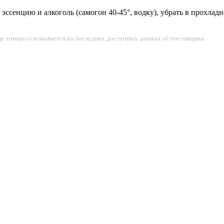
ссенцию и алкоголь (самогон 40-45°, водку), убрать в прохладн
де товара основывается на последних доступных данных от поставщика.