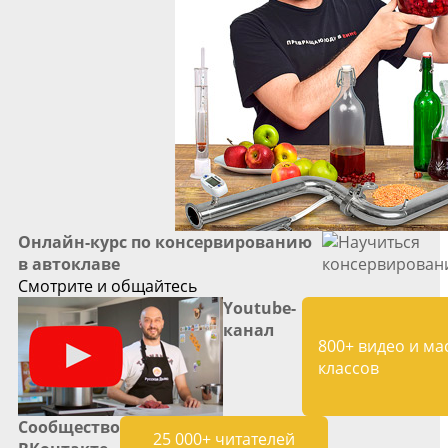
Онлайн-курс по консервированию
в автоклаве
Смотрите и общайтесь
Youtube-
канал
800+ видео и ма
классов
Сообщество
25 000+ читателей