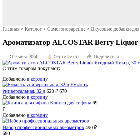
Главная
>
Каталог
>
Самогоноварение
>
Вкусовые добавки для
Ароматизатор ALCOSTAR Berry Liquor 
Отзывы
324
Сертификат
Поделиться
С этим товаром покупают:
Добавлено
в корзину
Емкость
универсальная, 32 л
620 ₽
670
Добавлено
в корзину
Клипса для сифона
69
₽
Добавлено
в корзину
Набор профессиональных ареометров
490 ₽
690