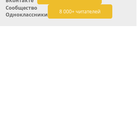
ВКонтакте
Сообщество
8 000+ читателей
Одноклассники
Для самогонщика
Разбавление самогона водой
Смешивание спиртов разной кре
Дробная перегонка спирта-сырца
Расчет сахарной браги
Замена сахара глюкозой (декстро
Расчет абсолютного спирта и отб
Коррекция показаний ареометра
Для пивовара
Разбавление и испарение сусла