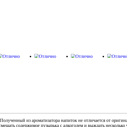
 Полученный из ароматизатора напиток не отличается от оригина
смешать содержимое пузырька с алкоголем и выждать несколько 