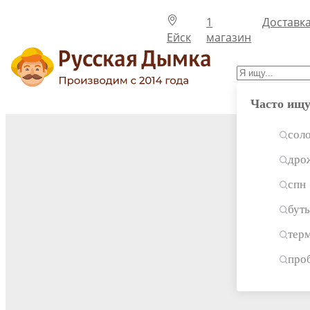
1
Доставк
Ейск
магазин
Часто ищ
сол
дро
спн
бут
тер
про