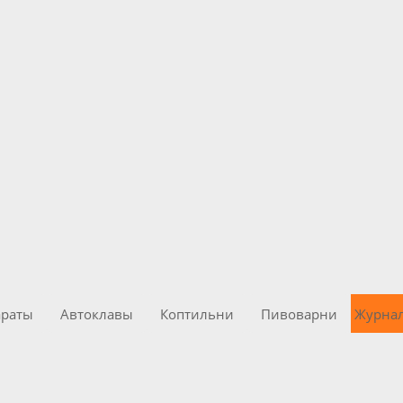
араты
Автоклавы
Коптильни
Пивоварни
Журна