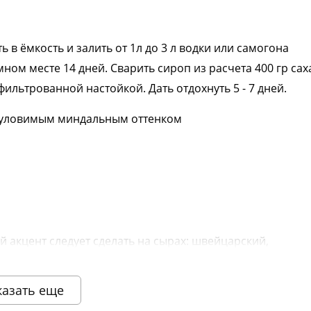
в ёмкость и залить от 1л до 3 л водки или самогона
ном месте 14 дней. Сварить сироп из расчета 400 гр сах
фильтрованной настойкой. Дать отдохнуть 5 - 7 дней.
е уловимым миндальным оттенком
 акцент следует сделать на сырах: швейцарский,
на великолепное и блюдо - мидии в томатном соусе с
казать еще
ешнем виде товара основывается на последних доступных данных от