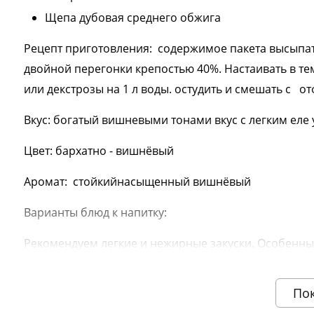
Щепа дубовая среднего обжига
Рецепт приготовления: содержимое пакета высыпать 
двойной перегонки крепостью 40%. Настаивать в тем
или декстрозы на 1 л воды. остудить и смешать с от
Вкус: богатый вишневыми тонами вкус с легким ел
Цвет: бархатно - вишнёвый
Аромат: стойкийнасыщенный вишнёвый
Варианты блюд к напитку:
Рекомендуем легкие и нежирные закуски. Особенный
эмменталь, чеддер и пармезан. Обратите внимание 
базиликом. Это восторг
По
Информация о технических характеристиках, комплектации и вн