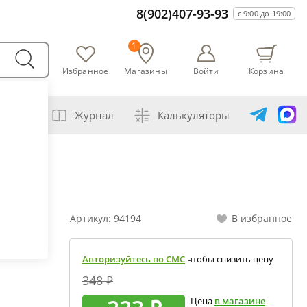
8(902)407-93-93
с 9:00 до 19:00
1
Избранное
Магазины
Войти
Корзина
варни
Журнал
Калькуляторы
амогонщика
авление самогона водой
ивание спиртов разной крепости
Артикул:
94194
В избранное
ная перегонка спирта-сырца
ет сахарной браги
Авторизуйтесь по СМС
чтобы снизить цену
а сахара глюкозой (декстрозой)
348 ₽
ет абсолютного спирта и отбора голов
Цена
в магазине