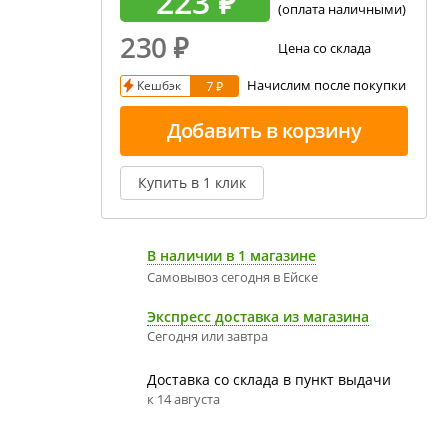
223 ₽
(оплата наличными)
екция показаний ареометра
230
₽
Цена со склада
ивовара
Начислим после покупки
Кешбэк
7 ₽
авление и испарение сусла
ржание алкоголя в пиве
Добавить в корзину
Купить в 1 клик
В наличии в 1 магазине
Самовывоз сегодня в Ейскe
Экспресс доставка из магазина
Сегодня или завтра
Доставка со склада в пункт выдачи
к 14 августа