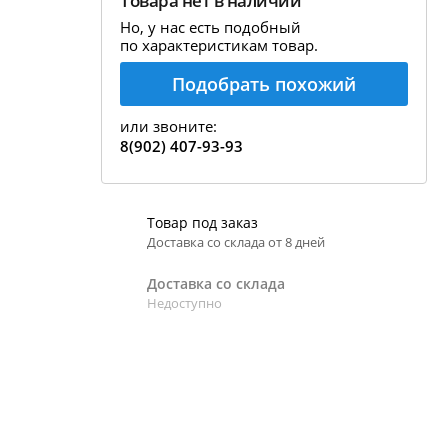
Товара нет в наличии
рекция показаний ареометра
Но, у нас есть подобный
по характеристикам товар.
пивовара
Подобрать похожий
бавление и испарение сусла
ержание алкоголя в пиве
или звоните:
8(902) 407-93-93
Товар под заказ
Доставка со склада от 8 дней
Доставка со склада
Недоступно