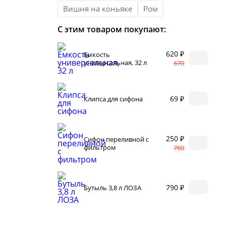
ти
Кор
автоклаве
Вишня на коньяке
Ром
Сыр
С этим товаром покупают:
Для 
варов
Раз
г самогонных
620 ₽
Емкость
 2026
универсальная, 32 л
Сод
670
нги
69 ₽
Клипса для сифона
250 ₽
Сифон переливной с
фильтром
760
нал
 мастер-классов
790 ₽
Бутыль 3,8 л ЛОЗА
щество
акте
+ читателей