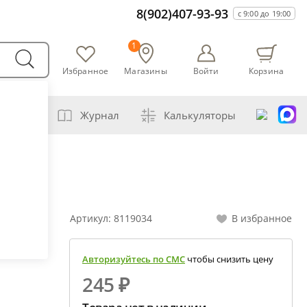
8(902)407-93-93
с 9:00 до 19:00
1
Избранное
Магазины
Войти
Корзина
оварни
Журнал
Калькуляторы
самогонщика
бавление самогона водой
шивание спиртов разной крепости
Артикул:
8119034
В избранное
бная перегонка спирта-сырца
чет сахарной браги
Авторизуйтесь по СМС
чтобы снизить цену
ена сахара глюкозой (декстрозой)
245 ₽
чет абсолютного спирта и отбора голов