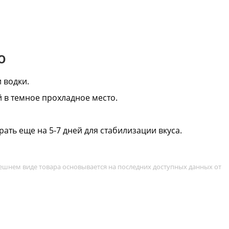
ю
 водки.
й в темное прохладное место.
ать еще на 5-7 дней для стабилизации вкуса.
ешнем виде товара основывается на последних доступных данных от