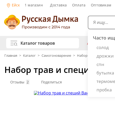
Ейск
1 магазин
Доставка
Оплата
Оптовикам
Часто ищ
Каталог товаров
АКЦИИ
Са
солод
жу
дрожжи
Главная
>
Каталог
>
Самогоноварение
>
Наборы для настоек
Самогоноварение
Рецепты на
спн
Набор трав и специй Ва
Самогон и
Копчение и колбасы
бутылка
Виски
К
термоме
Ром
Джи
Отзывы
2
Поделиться
Консервирование
Наливки и
пробка
Вино
Пи
Дубовые бочки и кадки
Рецепты е
Пивоварение
Консервы 