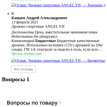
литров 42 градусного Сэма.
К
Кащаев Андрей Александрович
13 февраля 2023
Дрожжи спиртовые ANGEL YH
Достоинства
Цена, вместительная экономная пачка
Недостатки
Не обнаружил
Комментарий
Бюджетные
Бюджетные качественные
дрожжи. Использовал колпачки (125г) дрожжей на 10кг
сахара, ГМ 1/4, отыграли за неделю в ноль, если всю
пачку кидать, то за 3 дня справятся с 10кг сахара.
Читать полностью
Все отзывы
Вопросы
1
Вопросы по товару
1