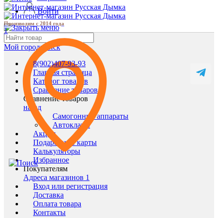
Войти
Производим с 2014 года
1
Мой город:
Ейск
8(902)407-93-93
Главная страница
Каталог товаров
Сравнение товаров
Сравнение товаров
назад
Самогонные аппараты
Автоклавы
Акции
Подарочные карты
Калькуляторы
Избранное
Покупателям
Адреса магазинов
1
Вход или регистрация
Доставка
Оплата товара
Контакты