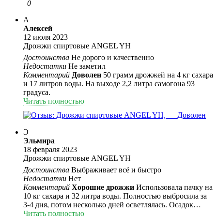
0
А
Алексей
12 июля 2023
Дрожжи спиртовые ANGEL YH
Достоинства
Не дорого и качественно
Недостатки
Не заметил
Комментарий
Доволен
50 грамм дрожжей на 4 кг сахара
и 17 литров воды. На выходе 2,2 литра самогона 93
градуса.
Читать полностью
Э
Эльмира
18 февраля 2023
Дрожжи спиртовые ANGEL YH
Достоинства
Выбраживает всё и быстро
Недостатки
Нет
Комментарий
Хорошие дрожжи
Использовала пачку на
10 кг сахара и 32 литра воды. Полностью выбросила за
3-4 дня, потом несколько дней осветлялась. Осадок
плотный, удобно сливать. Из 10 кг сахара получилось 11
Читать полностью