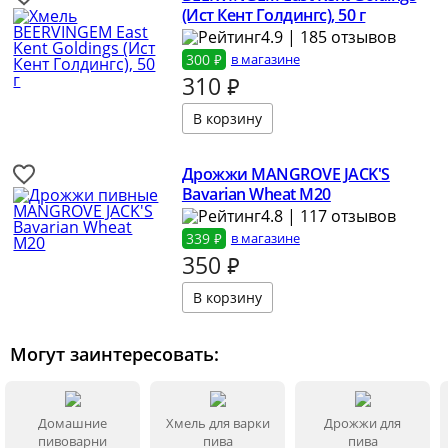
(Ист Кент Голдингс), 50 г
4.9 | 185 отзывов
300 ₽
в магазине
310
₽
Дрожжи MANGROVE JACK'S
Bavarian Wheat M20
4.8 | 117 отзывов
339 ₽
в магазине
350
₽
Могут заинтересовать:
Домашние
Хмель для варки
Дрожжи для
пивоварни
пива
пива