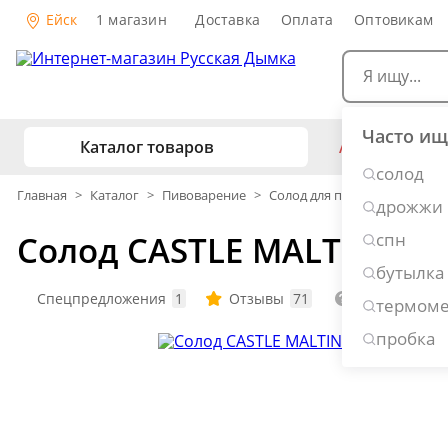
Ейск
1 магазин
Доставка
Оплата
Оптовикам
Часто ищ
Каталог товаров
АКЦИИ
Са
солод
жу
Главная
>
Каталог
>
Пивоварение
>
Солод для пива
дрожжи
Самогоноварение
Рецепты на
Солод CASTLE MALTING Rye
спн
Самогон и
Копчение и колбасы
бутылка
Виски
К
Ром
Джи
Спецпредложения
1
Отзывы
71
Вопросы
1
термоме
Консервирование
Наливки и
пробка
Вино
Пи
Дубовые бочки и кадки
Рецепты е
Пивоварение
Консервы 
Копченос