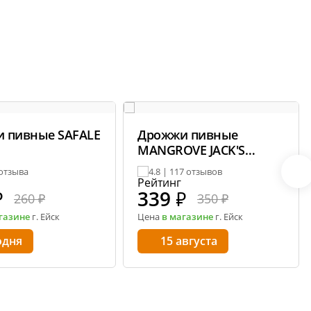
 пивные SAFALE
Дрожжи пивные
MANGROVE JACK'S
Liberty Bell Ale M36
 отзыва
4.8 | 117 отзывов
₽
339
₽
260 ₽
350 ₽
газине
г. Ейск
Цена
в магазине
г. Ейск
одня
15 августа