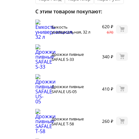
Сыр
С этим товаром покупают:
Для 
варов
Раз
г самогонных
620 ₽
Емкость
 2026
универсальная, 32 л
Сод
670
нги
Дрожжи пивные
340 ₽
SAFALE S-33
нал
 мастер-классов
Дрожжи пивные
410 ₽
SAFALE US-05
щество
Дрожжи пивные
260 ₽
акте
SAFALE T-58
+ читателей