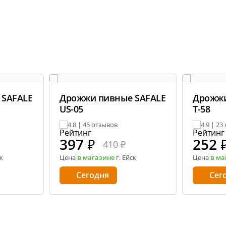
 SAFALE
Дрожжи пивные SAFALE
Дрожжи
US-05
T-58
4.8 | 45 отзывов
4.9 | 23
397
₽
252
410 ₽
к
Цена
в магазине
г. Ейск
Цена
в ма
Сегодня
Сег