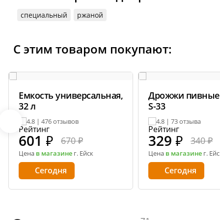
специальный
ржаной
С этим товаром покупают:
Емкость универсальная,
Дрожжи пивные
32 л
S-33
4.8 | 476 отзывов
4.8 | 73 отзыва
601
₽
329
₽
670 ₽
340 ₽
Цена
в магазине
г. Ейск
Цена
в магазине
г. Ейс
Сегодня
Сегодня