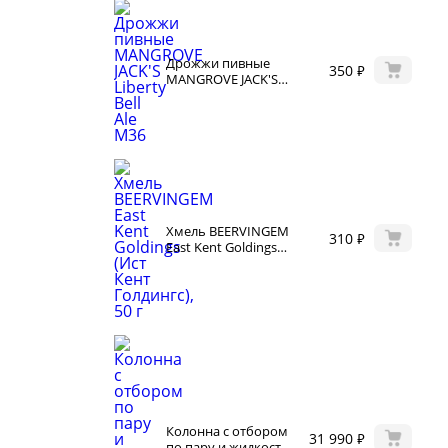
щество
классники
 читателей
Дрожжи пивные
350 ₽
MANGROVE JACK'S
Liberty Bell Ale M36
Хмель BEERVINGEM
310 ₽
East Kent Goldings
(Ист Кент Голдингс),
50 г
Колонна с отбором
31 990 ₽
по пару и жидкости