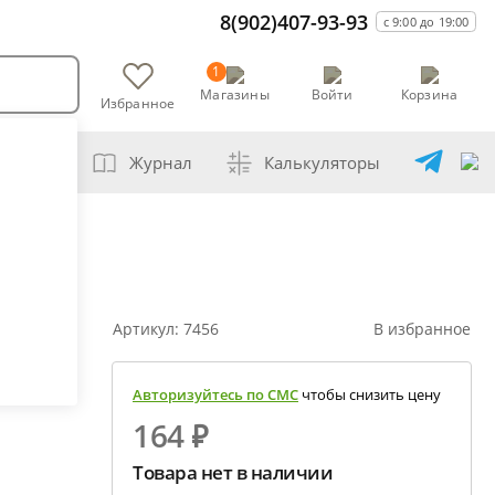
8(902)407-93-93
с 9:00 до 19:00
1
Магазины
Войти
Корзина
Избранное
оварни
Журнал
Калькуляторы
самогонщика
бавление самогона водой
шивание спиртов разной крепости
Артикул:
7456
В избранное
бная перегонка спирта-сырца
чет сахарной браги
Авторизуйтесь по СМС
чтобы снизить цену
ена сахара глюкозой (декстрозой)
164 ₽
чет абсолютного спирта и отбора голов
Товара нет в наличии
рекция показаний ареометра