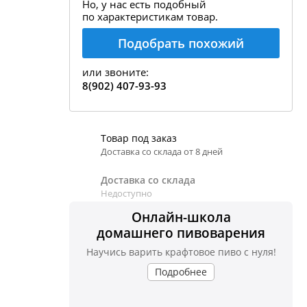
Но, у нас есть подобный
по характеристикам товар.
пивовара
Подобрать похожий
бавление и испарение сусла
ержание алкоголя в пиве
или звоните:
8(902) 407-93-93
Товар под заказ
Доставка со склада от 8 дней
Доставка со склада
Недоступно
Онлайн-школа
домашнего пивоварения
Научись варить крафтовое пиво с нуля!
Подробнее