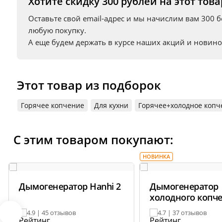
Хотите скидку 300 рублей на этот това
сохраняя сочность и насыщенный аромат. Всё это —
Оставьте свой email-адрес и мы начислим вам 300 
В комплекте всё необходимое.
Остаётся только под
любую покупку.
подробную инструкцию и книгу рецептов копчения.
А еще будем держать в курсе наших акций и новино
Информация о технических характеристиках, комплектации и вн
Этот товар из подборок
поставщика.
Горячее копчение
Для кухни
Горячее+холодное копч
С этим товаром покупают:
НОВИНКА
Дымогенератор Hanhi 2
Дымогенератор
холодного копч
Hanhi Ultra
4.9 | 45 отзывов
4.7 | 37 отзывов