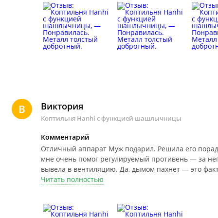
чтобы начать радовать себя и близких вкусными к
Виктория
В
Коптильня Hanhi с функцией шашлычницы
Комментарий
Отличный аппарат
Муж подарил. Решила его порад
мне очень помог регулируемый противень — за него
вывела в вентиляцию. Да, дымом пахнет — это факт,
того стоит: рыбка получилась очень вкусная, нежна
Читать полностью
осталась довольна. Спасибо производителю!