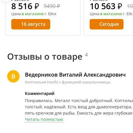
8 516
₽
10 563
₽
9490 ₽
10
Цена
в магазине
г. Ейск
Цена
в магазине
г. Ейс
16 августа
Сегодня
Отзывы о товаре
4
Ведерников Виталий Александрович
В
Коптильня Hanhi с функцией шашлычницы
Комментарий
Понравилась. Металл толстый добротный.
Коптильн
толстый, надёжный. Есть вход для дымогенератора.
пять крючков для рыбы. Ёмкость для жира глубокая
Предусмотрена специальная ручка для снятия всей
Читать полностью
для жира и чашей для щепы. Есть термометр. Ручк
обожжёшь. И приятный бонус: в комплекте уже идё