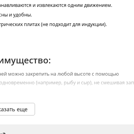
анавливаются и извлекаются одним движением.
сны и удобны.
рических плитах (не подходит для индукции).
имущество:
ней можно закрепить на любой высоте с помощью
 одновременно (например, рыбу и сыр), не смешивая за
тейков. Продукт прокапчивается равномерно со всех стор
казать еще
опчения: два на противнях и один на крючках.
е жарятся, а томятся в дыму при умеренной температуре