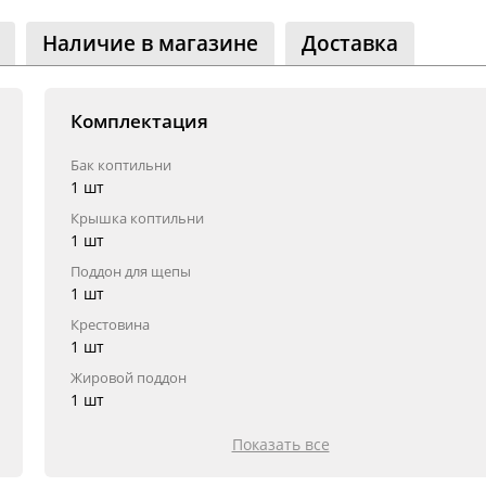
ество
лассники
Наличие в магазине
Доставка
читателей
Комплектация
Бак коптильни
1 шт
Крышка коптильни
1 шт
Поддон для щепы
1 шт
Крестовина
1 шт
Жировой поддон
1 шт
Показать все