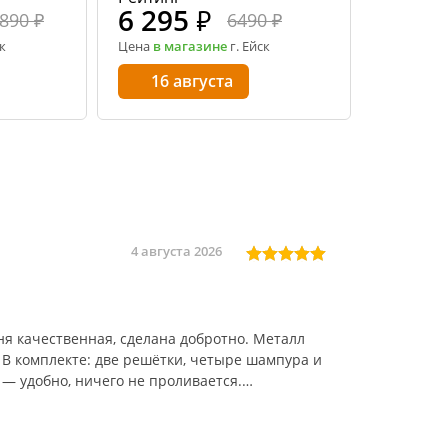
6 295
₽
890 ₽
6490 ₽
к
Цена
в магазине
г. Ейск
16 августа
4 августа 2026
я качественная, сделана добротно. Металл
 В комплекте: две решётки, четыре шампура и
 — удобно, ничего не проливается.
 конструкции вместе с решётками, поддоном
и с пластиковыми накладками — руки не
т пакет ольховой щепы. Отличный набор,