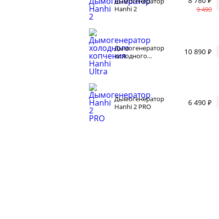
8 780 ₽
Дымогенератор
Сыр
Hanhi 2
9 490
Для п
аров
Разб
 самогонных
2026
Дымогенератор
Соде
10 890 ₽
холодного
ги
копчения Hanhi
Ultra
Дымогенератор
6 490 ₽
Hanhi 2 PRO
ал
мастер-классов
ество
акте
 читателей