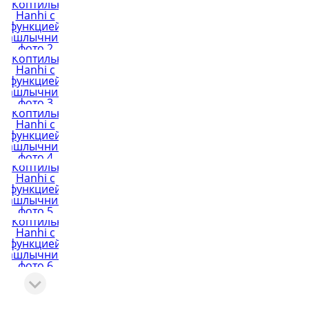
Виноделие
Колбасы
Обзоры тов
Сыроварение
👍 Рейтинг
аппаратов 
Подарочные карты
Все рейтин
Youtube-кан
800+ видео и 
Сообщ
ВКонт
25 000+