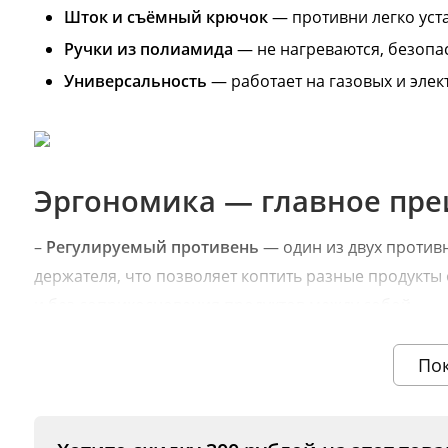
Шток и съёмный крючок
— противни легко уст
Ручки из полиамида
— не нагреваются, безопа
Универсальность
— работает на газовых и элект
Эргономика — главное пре
–
Регулируемый противень
— один из двух против
держателя, что позволяет коптить разные продукты
и без соприкосновения продуктов между собой.
–
5 крючков
— идеальны для колбас, сала, птицы, с
По
При правильном размещении получается три яруса к
–
4 шампура для копчёного шашлыка
— продукты н