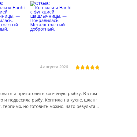
опчёностями. Рекомендую.
4 августа 2026
овать и приготовить копчёную рыбку. В этом
 и подвесила рыбу. Коптила на кухне, шланг
 терпимо, но готовить можно. Зато результат
я, с золотистой корочкой. Коптильней