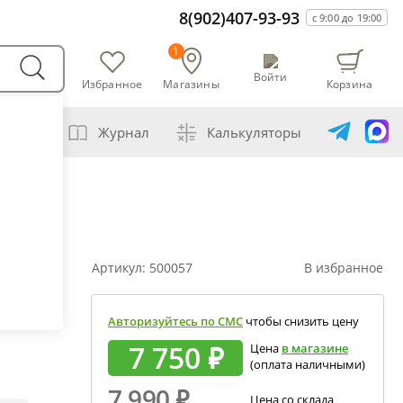
8(902)407-93-93
с 9:00 до 19:00
1
Войти
Избранное
Магазины
Корзина
варни
Журнал
Калькуляторы
амогонщика
авление самогона водой
ивание спиртов разной крепости
Артикул:
500057
В избранное
ная перегонка спирта-сырца
ет сахарной браги
Авторизуйтесь по СМС
чтобы снизить цену
а сахара глюкозой (декстрозой)
7 750 ₽
Цена
в магазине
(оплата наличными)
ет абсолютного спирта и отбора голов
7 990
₽
екция показаний ареометра
Цена со склада