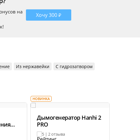
р?
 прямо на кухне городской квартиры.
бонусов на
готовить продукты. В гарантийном талоне — ссылки на
Хочу 300 ₽
к!
ешнем виде товара основывается на последних доступных данных от
ение
Из нержавейки
С гидрозатвором
НОВИНКА
Дымогенератор Hanhi 2
ения
PRO
5 | 2 отзыва