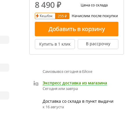
8 490
₽
екция показаний ареометра
Цена со склада
Начислим после покупки
Кешбэк
255 ₽
ивовара
авление и испарение сусла
Добавить в корзину
ржание алкоголя в пиве
В рассрочку
Купить в 1 клик
Самовывоз сегодня в Ейскe
Экспресс доставка из магазина
Сегодня или завтра
Доставка со склада в пункт выдачи
к 16 августа