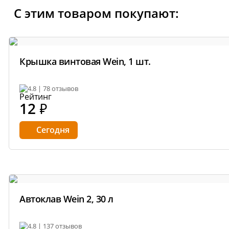
температуры в автоклаве.
С этим товаром покупают:
Преимущества нового пластикового кор
Стильный и современный дизайн
Крышка винтовая Wein, 1 шт.
Корпус выполнен в фирменной расцветке бре
привлекательным и выделяет его среди конк
4.8 | 78 отзывов
12
₽
Эргономичность и удобство
Сегодня
Легче металлического аналога
Приятная на ощупь поверхность без острых у
Защита от коррозии и перегрева
Автоклав Wein 2, 30 л
Пластик не ржавеет, в отличие от металла, ч
Термостойкий материал предотвращает пере
4.8 | 137 отзывов