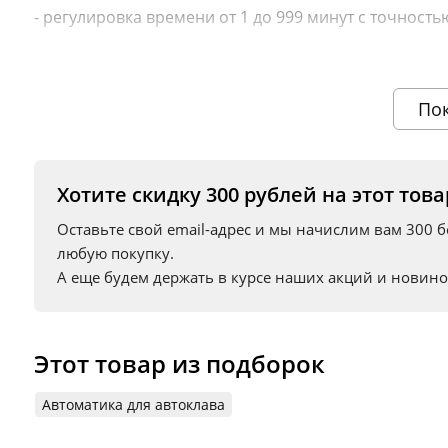
- регулировка времени от 1 до 999 минут с точност
- ручная установка температуры и времени пригото
- простое управление-минимальное количество кно
По
- по окончании процесса приготовления на экране 
Хотите скидку 300 рублей на этот това
- пассивная система охлаждения
Оставьте свой email-адрес и мы начислим вам 300 
Преимущества блока управления авток
любую покупку.
А еще будем держать в курсе наших акций и новино
Устройство позволяет клиенту вручную задать темпе
окончании процесса стерилизации устройство отклю
Так же блок имеет монолитную конструкцию и ос
Этот товар из подборок
количеством 7-сегментных индикаторов и кнопок у
Автоматика для автоклава
ТЭН оснащен клампом на 2 дюйма для установки в 