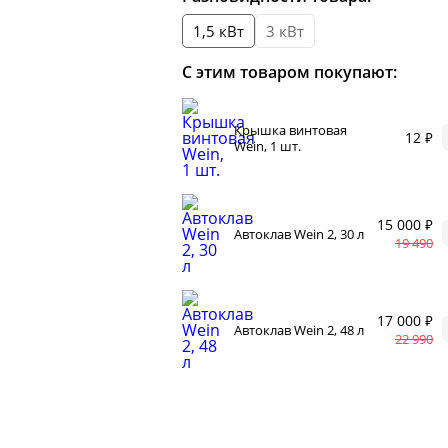
и
Корр
автоклаве
1,5 кВт
3 кВт
Сыр
Для п
аров
С этим товаром покупают:
Разб
 самогонных
2026
Соде
Крышка винтовая
12 ₽
ги
Wein, 1 шт.
15 000 ₽
Автоклав Wein 2, 30 л
19 490
17 000 ₽
Автоклав Wein 2, 48 л
ал
22 990
мастер-классов
ество
акте
 читателей