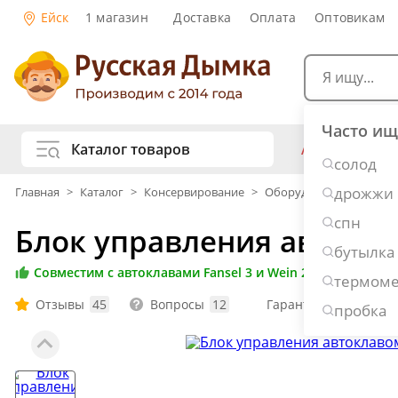
Ейск
1 магазин
Доставка
Оплата
Оптовикам
Часто ищ
Каталог товаров
АКЦИИ
Са
солод
жу
дрожжи
Главная
>
Каталог
>
Консервирование
>
Оборудование для авто
Самогоноварение
Рецепты нап
спн
Блок управления автокла
Самогон и 
Копчение и колбасы
бутылка
Виски
Ко
Совместим с автоклавами Fansel 3 и Wein 2
термоме
Ром
Джи
Консервирование
Отзывы
45
Вопросы
12
Гарантия: 12 месяце
Наливки и 
пробка
Вино
Пив
Дубовые бочки и кадки
Рецепты ед
Пивоварение
Консервы и