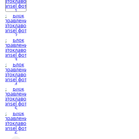
Копченост
Виноделие
Колбасы
Обзоры тов
Сыроварение
👍 Рейтинг
аппаратов 
Подарочные карты
Все рейтин
Youtube-кан
800+ видео и 
Сообщ
ВКонт
25 000+