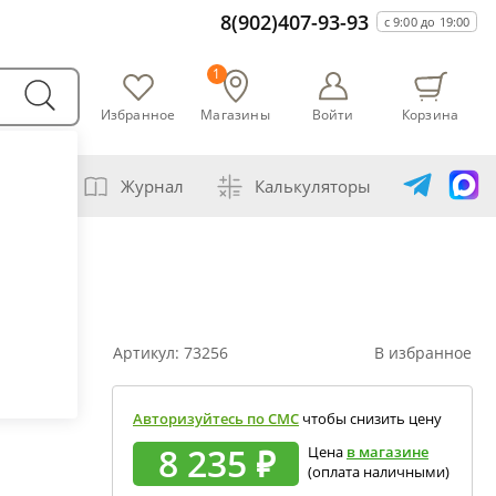
8(902)407-93-93
с 9:00 до 19:00
1
Избранное
Магазины
Войти
Корзина
варни
Журнал
Калькуляторы
амогонщика
авление самогона водой
ивание спиртов разной крепости
Артикул:
73256
В избранное
ная перегонка спирта-сырца
ет сахарной браги
Авторизуйтесь по СМС
чтобы снизить цену
а сахара глюкозой (декстрозой)
8 235 ₽
Цена
в магазине
(оплата наличными)
ет абсолютного спирта и отбора голов