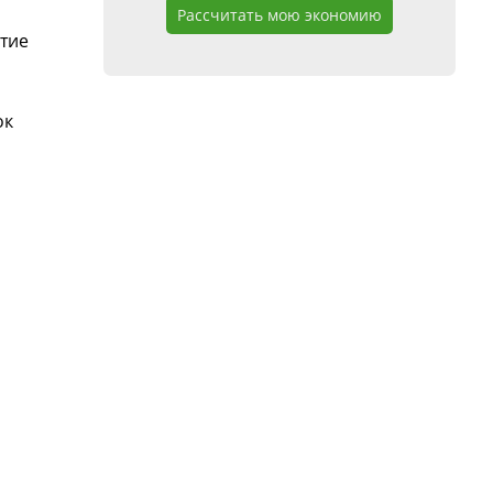
Рассчитать мою экономию
тие
ок